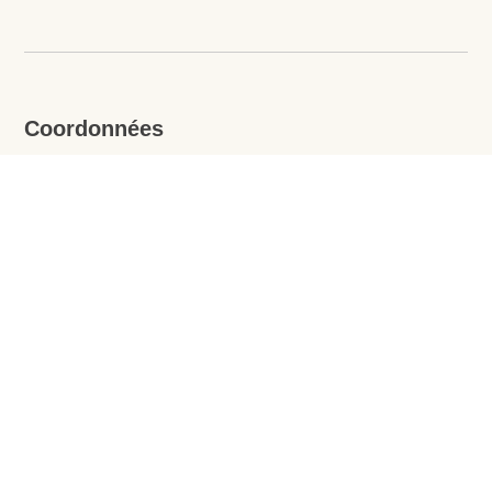
Coordonnées
Téléphone
Tél :
705-476-2293
Sans frais et télécopie :
1-800-668-8555
En ligne
Formulaire de contact
Site web
lereseaudaideauxfamilles.ca